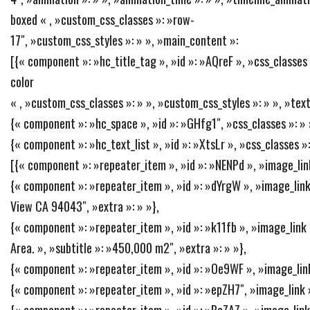
boxed « , »custom_css_classes »: »row-
17″, »custom_css_styles »: » », »main_content »:
[{« component »: »hc_title_tag », »id »: »AQreF », »css_classes 
color
« , »custom_css_classes »: » », »custom_css_styles »: » », »text
{« component »: »hc_space », »id »: »GHfg1″, »css_classes »: » »
{« component »: »hc_text_list », »id »: »XtsLr », »css_classes »
[{« component »: »repeater_item », »id »: »NENPd », »image_link »
{« component »: »repeater_item », »id »: »dYrgW », »image_link »
View CA 94043″, »extra »: » »},
{« component »: »repeater_item », »id »: »k11fb », »image_link »
Area. », »subtitle »: »450,000 m2″, »extra »: » »},
{« component »: »repeater_item », »id »: »Oe9WF », »image_link »:
{« component »: »repeater_item », »id »: »epZH7″, »image_link »:
{« component »: »repeater_item », »id »: »PcZAZ », »image_link »: