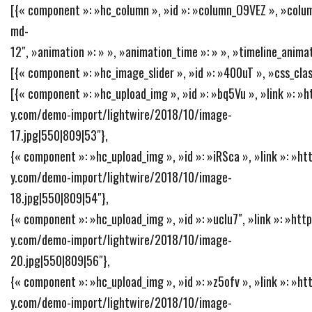
[{« component »: »hc_column », »id »: »column_O9VEZ », »colum
md-
12″, »animation »: » », »animation_time »: » », »timeline_animat
[{« component »: »hc_image_slider », »id »: »400uT », »css_class
[{« component »: »hc_upload_img », »id »: »bq5Vu », »link »: 
y.com/demo-import/lightwire/2018/10/image-
17.jpg|550|809|53″},
{« component »: »hc_upload_img », »id »: »iRSca », »link »: »h
y.com/demo-import/lightwire/2018/10/image-
18.jpg|550|809|54″},
{« component »: »hc_upload_img », »id »: »ucIu7″, »link »: »ht
y.com/demo-import/lightwire/2018/10/image-
20.jpg|550|809|56″},
{« component »: »hc_upload_img », »id »: »z5ofv », »link »: »h
y.com/demo-import/lightwire/2018/10/image-