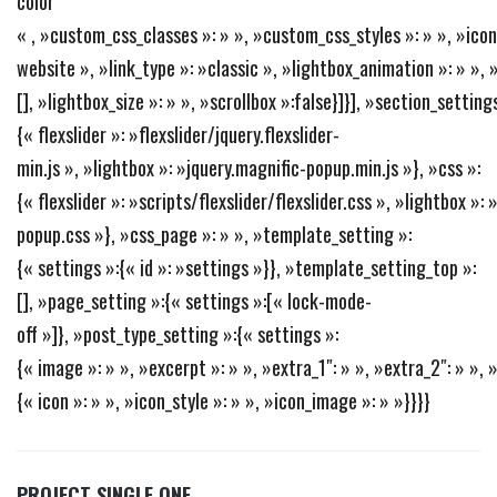
color
« , »custom_css_classes »: » », »custom_css_styles »: » », »icon »
website », »link_type »: »classic », »lightbox_animation »: » », 
[], »lightbox_size »: » », »scrollbox »:false}]}], »section_settings
{« flexslider »: »flexslider/jquery.flexslider-
min.js », »lightbox »: »jquery.magnific-popup.min.js »}, »css »:
{« flexslider »: »scripts/flexslider/flexslider.css », »lightbox »:
popup.css »}, »css_page »: » », »template_setting »:
{« settings »:{« id »: »settings »}}, »template_setting_top »:
[], »page_setting »:{« settings »:[« lock-mode-
off »]}, »post_type_setting »:{« settings »:
{« image »: » », »excerpt »: » », »extra_1″: » », »extra_2″: » », »
{« icon »: » », »icon_style »: » », »icon_image »: » »}}}}
PROJECT SINGLE ONE