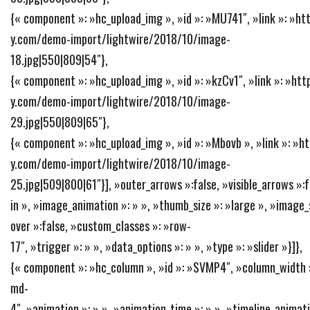
{« component »: »hc_upload_img », »id »: »MU741″, »link »: »h
y.com/demo-import/lightwire/2018/10/image-
18.jpg|550|809|54″},
{« component »: »hc_upload_img », »id »: »kzCv1″, »link »: »h
y.com/demo-import/lightwire/2018/10/image-
29.jpg|550|809|65″},
{« component »: »hc_upload_img », »id »: »Mbovb », »link »: »
y.com/demo-import/lightwire/2018/10/image-
25.jpg|509|800|61″}], »outer_arrows »:false, »visible_arrows »:f
in », »image_animation »: » », »thumb_size »: »large », »image_s
over »:false, »custom_classes »: »row-
17″, »trigger »: » », »data_options »: » », »type »: »slider »}]},
{« component »: »hc_column », »id »: »SVMP4″, »column_width »
md-
4″, »animation »: » », »animation_time »: » », »timeline_animatio