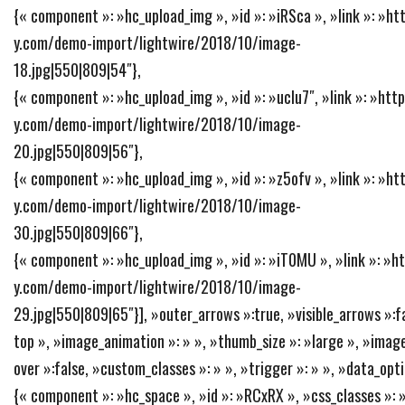
{« component »: »hc_upload_img », »id »: »iRSca », »link »: »h
y.com/demo-import/lightwire/2018/10/image-
18.jpg|550|809|54″},
{« component »: »hc_upload_img », »id »: »ucIu7″, »link »: »ht
y.com/demo-import/lightwire/2018/10/image-
20.jpg|550|809|56″},
{« component »: »hc_upload_img », »id »: »z5ofv », »link »: »h
y.com/demo-import/lightwire/2018/10/image-
30.jpg|550|809|66″},
{« component »: »hc_upload_img », »id »: »iT0MU », »link »: »
y.com/demo-import/lightwire/2018/10/image-
29.jpg|550|809|65″}], »outer_arrows »:true, »visible_arrows »:fa
top », »image_animation »: » », »thumb_size »: »large », »image
over »:false, »custom_classes »: » », »trigger »: » », »data_opt
{« component »: »hc_space », »id »: »RCxRX », »css_classes »: » 