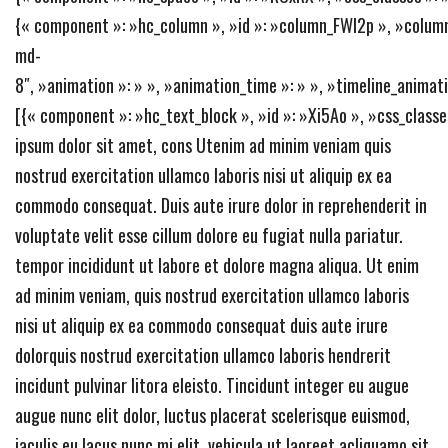
{« component »: »hc_column », »id »: »column_FWl2p », »column
md-
8″, »animation »: » », »animation_time »: » », »timeline_animati
[{« component »: »hc_text_block », »id »: »Xi5Ao », »css_classe
ipsum dolor sit amet, cons Utenim ad minim veniam quis
nostrud exercitation ullamco laboris nisi ut aliquip ex ea
commodo consequat. Duis aute irure dolor in reprehenderit in
voluptate velit esse cillum dolore eu fugiat nulla pariatur.
tempor incididunt ut labore et dolore magna aliqua. Ut enim
ad minim veniam, quis nostrud exercitation ullamco laboris
nisi ut aliquip ex ea commodo consequat duis aute irure
dolorquis nostrud exercitation ullamco laboris hendrerit
incidunt pulvinar litora eleisto. Tincidunt integer eu augue
augue nunc elit dolor, luctus placerat scelerisque euismod,
iaculis eu lacus nunc mi elit, vehicula ut laoreet acliquamo sit