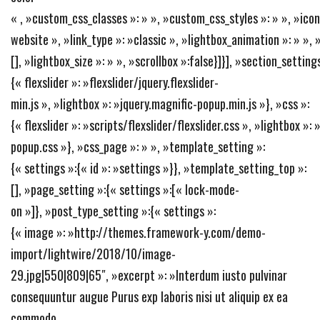
« , »custom_css_classes »: » », »custom_css_styles »: » », »icon »
website », »link_type »: »classic », »lightbox_animation »: » », 
[], »lightbox_size »: » », »scrollbox »:false}]}], »section_settings
{« flexslider »: »flexslider/jquery.flexslider-
min.js », »lightbox »: »jquery.magnific-popup.min.js »}, »css »:
{« flexslider »: »scripts/flexslider/flexslider.css », »lightbox »:
popup.css »}, »css_page »: » », »template_setting »:
{« settings »:{« id »: »settings »}}, »template_setting_top »:
[], »page_setting »:{« settings »:[« lock-mode-
on »]}, »post_type_setting »:{« settings »:
{« image »: »http://themes.framework-y.com/demo-
import/lightwire/2018/10/image-
29.jpg|550|809|65″, »excerpt »: »Interdum iusto pulvinar
consequuntur augue Purus exp laboris nisi ut aliquip ex ea
commodo