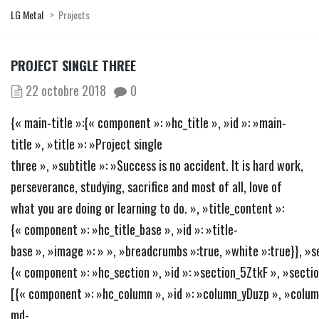
LG Metal
>
Projects
PROJECT SINGLE THREE
22 octobre 2018
0
{« main-title »:{« component »: »hc_title », »id »: »main-
title », »title »: »Project single
three », »subtitle »: »Success is no accident. It is hard work,
perseverance, studying, sacrifice and most of all, love of
what you are doing or learning to do. », »title_content »:
{« component »: »hc_title_base », »id »: »title-
base », »image »: » », »breadcrumbs »:true, »white »:true}}, »s
{« component »: »hc_section », »id »: »section_5ZtkF », »section
[{« component »: »hc_column », »id »: »column_yDuzp », »colum
md-