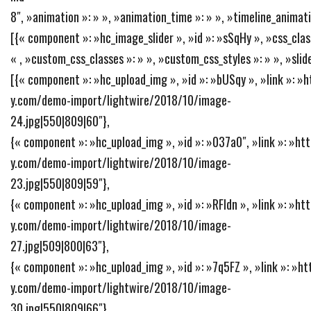
8″, »animation »: » », »animation_time »: » », »timeline_animati
[{« component »: »hc_image_slider », »id »: »sSqHy », »css_clas
« , »custom_css_classes »: » », »custom_css_styles »: » », »slide
[{« component »: »hc_upload_img », »id »: »bUSqy », »link »: 
y.com/demo-import/lightwire/2018/10/image-
24.jpg|550|809|60″},
{« component »: »hc_upload_img », »id »: »037a0″, »link »: »h
y.com/demo-import/lightwire/2018/10/image-
23.jpg|550|809|59″},
{« component »: »hc_upload_img », »id »: »RFIdn », »link »: »h
y.com/demo-import/lightwire/2018/10/image-
27.jpg|509|800|63″},
{« component »: »hc_upload_img », »id »: »7q5FZ », »link »: »
y.com/demo-import/lightwire/2018/10/image-
30.jpg|550|809|66″},