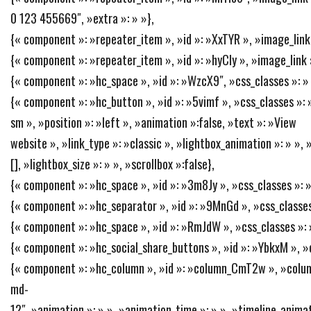
0 123 455669″, »extra »: » »},
{« component »: »repeater_item », »id »: »XxTYR », »image_link »
{« component »: »repeater_item », »id »: »hyCIy », »image_link »
{« component »: »hc_space », »id »: »WzcX9″, »css_classes »: » »
{« component »: »hc_button », »id »: »5vimf », »css_classes »: »
sm », »position »: »left », »animation »:false, »text »: »View
website », »link_type »: »classic », »lightbox_animation »: » », 
[], »lightbox_size »: » », »scrollbox »:false},
{« component »: »hc_space », »id »: »3m8Jy », »css_classes »: » 
{« component »: »hc_separator », »id »: »9MnGd », »css_classes 
{« component »: »hc_space », »id »: »RmJdW », »css_classes »: »
{« component »: »hc_social_share_buttons », »id »: »YbkxM », »css_
{« component »: »hc_column », »id »: »column_CmT2w », »colum
md-
12″, »animation »: » », »animation_time »: » », »timeline_animat