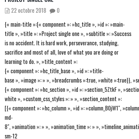
22 octobre 2018
0
{« main-title »:{« component »: »hc_title », »id »: »main-
title », »title »: »Project single one », »subtitle »: »Success
is no accident. It is hard work, perseverance, studying,
sacrifice and most of all, love of what you are doing or
learning to do. », »title_content »:
{« component »: »hc_title_base », »id »: »title-
base », »image »: » », »breadcrumbs »:true, »white »:true}}, »s
{« component »: »hc_section », »id »: »section_5ZtkF », »section
white », »custom_css_styles »: » », »section_content »:
[{« component »: »hc_column », »id »: »column_B0jW1″, »column
md-
8″, »animation »: » », »animation_time »: » », »timeline_animatio
sm-12