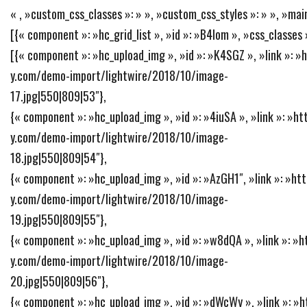
« , »custom_css_classes »: » », »custom_css_styles »: » », »mai
[{« component »: »hc_grid_list », »id »: »B4Iom », »css_classes 
[{« component »: »hc_upload_img », »id »: »K4SGZ », »link »: 
y.com/demo-import/lightwire/2018/10/image-
17.jpg|550|809|53″},
{« component »: »hc_upload_img », »id »: »4iuSA », »link »: »
y.com/demo-import/lightwire/2018/10/image-
18.jpg|550|809|54″},
{« component »: »hc_upload_img », »id »: »AzGH1″, »link »: »h
y.com/demo-import/lightwire/2018/10/image-
19.jpg|550|809|55″},
{« component »: »hc_upload_img », »id »: »w8dQA », »link »: »
y.com/demo-import/lightwire/2018/10/image-
20.jpg|550|809|56″},
{« component »: »hc_upload_img », »id »: »dWcWy », »link »: »