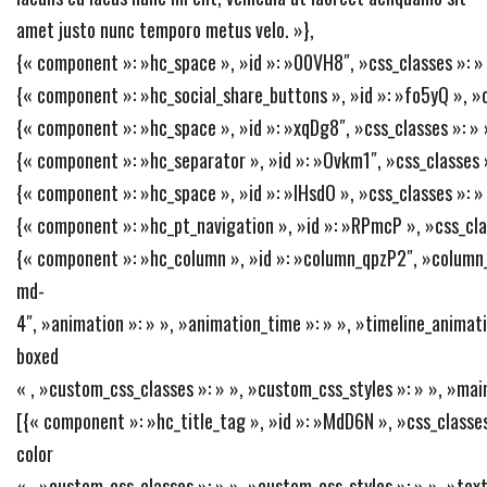
amet justo nunc temporo metus velo. »},
{« component »: »hc_space », »id »: »00VH8″, »css_classes »: » »
{« component »: »hc_social_share_buttons », »id »: »fo5yQ », »css_
{« component »: »hc_space », »id »: »xqDg8″, »css_classes »: » »
{« component »: »hc_separator », »id »: »Ovkm1″, »css_classes »:
{« component »: »hc_space », »id »: »IHsdO », »css_classes »: » 
{« component »: »hc_pt_navigation », »id »: »RPmcP », »css_class
{« component »: »hc_column », »id »: »column_qpzP2″, »column_
md-
4″, »animation »: » », »animation_time »: » », »timeline_animatio
boxed
« , »custom_css_classes »: » », »custom_css_styles »: » », »mai
[{« component »: »hc_title_tag », »id »: »MdD6N », »css_classes
color
« , »custom_css_classes »: » », »custom_css_styles »: » », »text