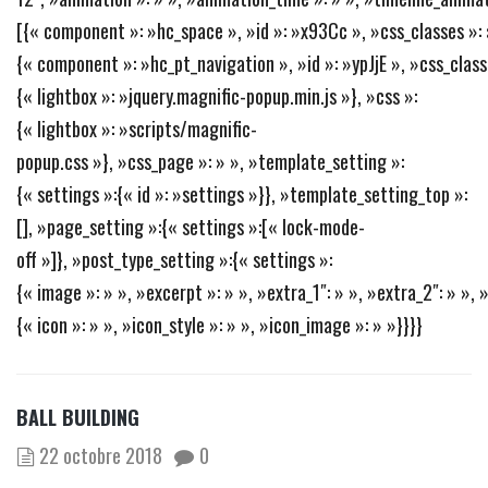
[{« component »: »hc_space », »id »: »x93Cc », »css_classes »: »
{« component »: »hc_pt_navigation », »id »: »ypJjE », »css_classe
{« lightbox »: »jquery.magnific-popup.min.js »}, »css »:
{« lightbox »: »scripts/magnific-
popup.css »}, »css_page »: » », »template_setting »:
{« settings »:{« id »: »settings »}}, »template_setting_top »:
[], »page_setting »:{« settings »:[« lock-mode-
off »]}, »post_type_setting »:{« settings »:
{« image »: » », »excerpt »: » », »extra_1″: » », »extra_2″: » », »
{« icon »: » », »icon_style »: » », »icon_image »: » »}}}}
BALL BUILDING
22 octobre 2018
0