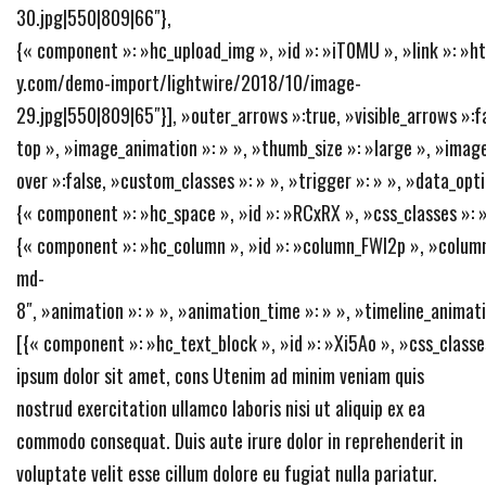
30.jpg|550|809|66″},
{« component »: »hc_upload_img », »id »: »iT0MU », »link »: »
y.com/demo-import/lightwire/2018/10/image-
29.jpg|550|809|65″}], »outer_arrows »:true, »visible_arrows »:fa
top », »image_animation »: » », »thumb_size »: »large », »image
over »:false, »custom_classes »: » », »trigger »: » », »data_opt
{« component »: »hc_space », »id »: »RCxRX », »css_classes »: » 
{« component »: »hc_column », »id »: »column_FWl2p », »column
md-
8″, »animation »: » », »animation_time »: » », »timeline_animati
[{« component »: »hc_text_block », »id »: »Xi5Ao », »css_classe
ipsum dolor sit amet, cons Utenim ad minim veniam quis
nostrud exercitation ullamco laboris nisi ut aliquip ex ea
commodo consequat. Duis aute irure dolor in reprehenderit in
voluptate velit esse cillum dolore eu fugiat nulla pariatur.