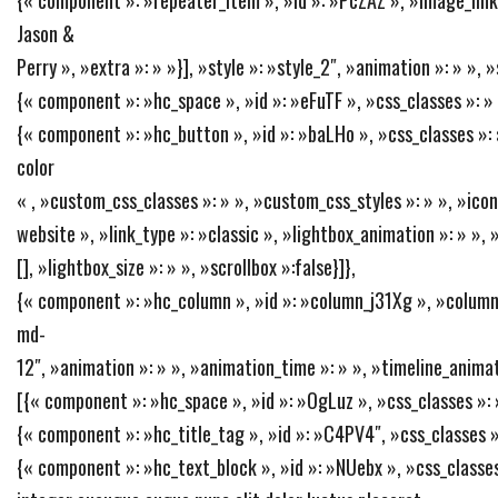
Jason &
Perry », »extra »: » »}], »style »: »style_2″, »animation »: » »,
{« component »: »hc_space », »id »: »eFuTF », »css_classes »: » 
{« component »: »hc_button », »id »: »baLHo », »css_classes »:
color
« , »custom_css_classes »: » », »custom_css_styles »: » », »icon »
website », »link_type »: »classic », »lightbox_animation »: » », 
[], »lightbox_size »: » », »scrollbox »:false}]},
{« component »: »hc_column », »id »: »column_j31Xg », »column
md-
12″, »animation »: » », »animation_time »: » », »timeline_animat
[{« component »: »hc_space », »id »: »OgLuz », »css_classes »: »
{« component »: »hc_title_tag », »id »: »C4PV4″, »css_classes »
{« component »: »hc_text_block », »id »: »NUebx », »css_classes