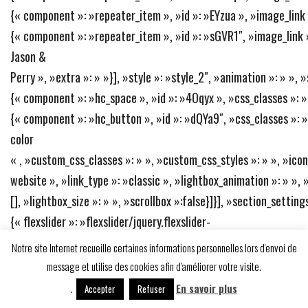
{« component »: »repeater_item », »id »: »EYzua », »image_link »:
{« component »: »repeater_item », »id »: »sGVR1″, »image_link »: 
Jason &
Perry », »extra »: » »}], »style »: »style_2″, »animation »: » »,
{« component »: »hc_space », »id »: »4Oqyx », »css_classes »: » 
{« component »: »hc_button », »id »: »dQYa9″, »css_classes »: 
color
« , »custom_css_classes »: » », »custom_css_styles »: » », »icon »
website », »link_type »: »classic », »lightbox_animation »: » », 
[], »lightbox_size »: » », »scrollbox »:false}]}], »section_settings
{« flexslider »: »flexslider/jquery.flexslider-
min.js », »lightbox »: »jquery.magnific-popup.min.js »}, »css »:
Notre site Internet recueille certaines informations personnelles lors d'envoi de
{« flexslider »: »scripts/flexslider/flexslider.css », »lightbox »:
message et utilise des cookies afin d'améliorer votre visite.
popup.css »}, »css_page »: » », »template_setting »:
.
En savoir plus
Accepter
Refuser
{« settings »:{« id »: »settings »}}, »template_setting_top »: