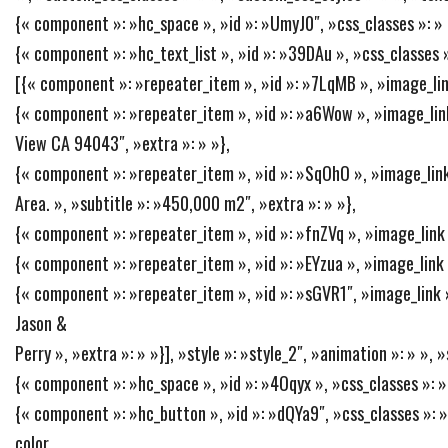
{« component »: »hc_space », »id »: »UmyJ0″, »css_classes »: » »
{« component »: »hc_text_list », »id »: »39DAu », »css_classes »
[{« component »: »repeater_item », »id »: »7LqMB », »image_link »
{« component »: »repeater_item », »id »: »a6Wow », »image_link 
View CA 94043″, »extra »: » »},
{« component »: »repeater_item », »id »: »SqOhO », »image_link 
Area. », »subtitle »: »450,000 m2″, »extra »: » »},
{« component »: »repeater_item », »id »: »fnZVq », »image_link »:
{« component »: »repeater_item », »id »: »EYzua », »image_link »:
{« component »: »repeater_item », »id »: »sGVR1″, »image_link »: 
Jason &
Perry », »extra »: » »}], »style »: »style_2″, »animation »: » »,
{« component »: »hc_space », »id »: »4Oqyx », »css_classes »: » 
{« component »: »hc_button », »id »: »dQYa9″, »css_classes »: 
color