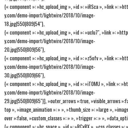
{« component »: »hc_upload_img », »id »: »iRSca », »link »: »h
y.com/demo-import/lightwire/2018/10/image-
18.jpg|550|809|54″},
{« component »: »hc_upload_img », »id »: »ucIu7″, »link »: »ht
y.com/demo-import/lightwire/2018/10/image-
20.jpg|550|809|56″},
{« component »: »hc_upload_img », »id »: »z5ofv », »link »: »h
y.com/demo-import/lightwire/2018/10/image-
30.jpg|550|809|66″},
{« component »: »hc_upload_img », »id »: »iT0MU », »link »: »
y.com/demo-import/lightwire/2018/10/image-
29.jpg|550|809|65″}], »outer_arrows »:true, »visible_arrows »:fa
top », »image_animation »: » », »thumb_size »: »large », »image
over »:false, »custom_classes »: » », »trigger »: » », »data_opt
{« component »: »hc_space », »id »: »RCxRX », »css_classes »: » 