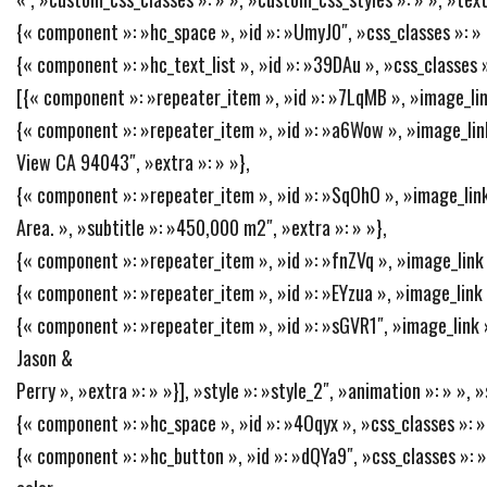
{« component »: »hc_space », »id »: »UmyJ0″, »css_classes »: » »
{« component »: »hc_text_list », »id »: »39DAu », »css_classes »
[{« component »: »repeater_item », »id »: »7LqMB », »image_link »
{« component »: »repeater_item », »id »: »a6Wow », »image_link 
View CA 94043″, »extra »: » »},
{« component »: »repeater_item », »id »: »SqOhO », »image_link 
Area. », »subtitle »: »450,000 m2″, »extra »: » »},
{« component »: »repeater_item », »id »: »fnZVq », »image_link »:
{« component »: »repeater_item », »id »: »EYzua », »image_link »:
{« component »: »repeater_item », »id »: »sGVR1″, »image_link »: 
Jason &
Perry », »extra »: » »}], »style »: »style_2″, »animation »: » »,
{« component »: »hc_space », »id »: »4Oqyx », »css_classes »: » 
{« component »: »hc_button », »id »: »dQYa9″, »css_classes »: 