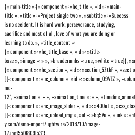
{« main-title »:{« component »: »hc_title », »id »: »main-
title », »title »: »Project single two », »subtitle »: »Success
is no accident. It is hard work, perseverance, studying,
sacrifice and most of all, love of what you are doing or
learning to do. », »title_content »:
{« component »: »hc_title_base », »id »: »title-
base », »image »: » », »breadcrumbs »:true, »white »:true}}, »s
{« component »: »hc_section », »id »: »section_5ZtkF », »section
[{« component »: »hc_column », »id »: »column_O9VEZ », »colum
md-
12″, »animation »: » », »animation_time »: » », »timeline_animat
[{« component »: »hc_image_slider », »id »: »400uT », »css_class
[{« component »: »hc_upload_img », »id »: »bq5Vu », »link »: 
y.com/demo-import/lightwire/2018/10/image-
17.jpg|550|809|53″},