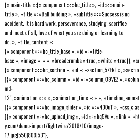
{« main-title »:{« component »: »hc_title », »id »: »main-
title », »title »: »Ball building », »subtitle »: »Success is no
accident. It is hard work, perseverance, studying, sacrifice
and most of all, love of what you are doing or learning to
do. », »title_content »:
{« component »: »hc_title_base », »id »: »title-
base », »image »: » », »breadcrumbs »:true, »white »:true}}, »s
{« component »: »hc_section », »id »: »section_5ZtkF », »section
[{« component »: »hc_column », »id »: »column_O9VEZ », »colum
md-
12″, »animation »: » », »animation_time »: » », »timeline_animat
[{« component »: »hc_image_slider », »id »: »400uT », »css_class
[{« component »: »hc_upload_img », »id »: »bq5Vu », »link »: 
y.com/demo-import/lightwire/2018/10/image-
17.jpg|550|809|53″},