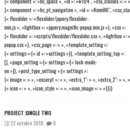
{« component »: »hc_space », »id »: »w1Iz4″, »css_classes »: » »
{« component »: »hc_pt_navigation », »id »: »KmmR6″, »css_classe
{« flexslider »: »flexslider/jquery.flexslider-
min.js », »lightbox »: »jquery.magnific-popup.min.js »}, »css »:
{« flexslider »: »scripts/flexslider/flexslider.css », »lightbox »:
popup.css »}, »css_page »: » », »template_setting »:
{« settings »:{« id »: »settings »}}, »template_setting_top »:
[], »page_setting »:{« settings »:[« lock-mode-
on »]}, »post_type_setting »:{« settings »:
{« image »: » », »excerpt »: » », »extra_1″: » », »extra_2″: » », »
{« icon »: » », »icon_style »: » », »icon_image »: » »}}}}
PROJECT SINGLE TWO
22 octobre 2018
0