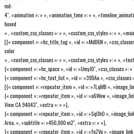
md-
4″, »animation »: » », »animation_time »: » », »timeline_animatio
boxed
« , »custom_css_classes »: » », »custom_css_styles »: » », »mai
[{« component »: »hc_title_tag », »id »: »MdD6N », »css_classes
color
« , »custom_css_classes »: » », »custom_css_styles »: » », »text
{« component »: »hc_space », »id »: »UmyJ0″, »css_classes »: » »
{« component »: »hc_text_list », »id »: »39DAu », »css_classes »
[{« component »: »repeater_item », »id »: »7LqMB », »image_link »
{« component »: »repeater_item », »id »: »a6Wow », »image_link 
View CA 94043″, »extra »: » »},
{« component »: »repeater_item », »id »: »SqOhO », »image_link 
Area. », »subtitle »: »450,000 m2″, »extra »: » »},
{« component »: »repeater_item », »id »: »fnZVq », »image_link »: