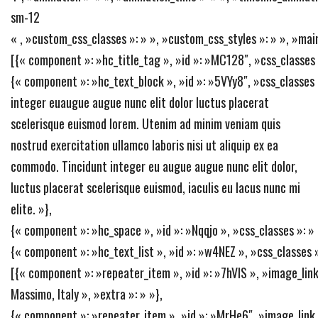
sm-12
« , »custom_css_classes »: » », »custom_css_styles »: » », »mai
[{« component »: »hc_title_tag », »id »: »MC128″, »css_classes 
{« component »: »hc_text_block », »id »: »5VYy8″, »css_classes 
integer euaugue augue nunc elit dolor luctus placerat
scelerisque euismod lorem. Utenim ad minim veniam quis
nostrud exercitation ullamco laboris nisi ut aliquip ex ea
commodo. Tincidunt integer eu augue augue nunc elit dolor,
luctus placerat scelerisque euismod, iaculis eu lacus nunc mi
elite. »},
{« component »: »hc_space », »id »: »Nqqjo », »css_classes »: » 
{« component »: »hc_text_list », »id »: »w4NEZ », »css_classes »
[{« component »: »repeater_item », »id »: »7hVIS », »image_link »
Massimo, Italy », »extra »: » »},
{« component »: »repeater_item », »id »: »MrHe6″, »image_link »: