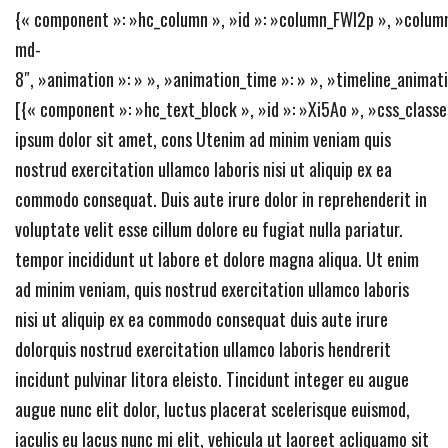
{« component »: »hc_column », »id »: »column_FWl2p », »column
md-
8″, »animation »: » », »animation_time »: » », »timeline_animati
[{« component »: »hc_text_block », »id »: »Xi5Ao », »css_classe
ipsum dolor sit amet, cons Utenim ad minim veniam quis
nostrud exercitation ullamco laboris nisi ut aliquip ex ea
commodo consequat. Duis aute irure dolor in reprehenderit in
voluptate velit esse cillum dolore eu fugiat nulla pariatur.
tempor incididunt ut labore et dolore magna aliqua. Ut enim
ad minim veniam, quis nostrud exercitation ullamco laboris
nisi ut aliquip ex ea commodo consequat duis aute irure
dolorquis nostrud exercitation ullamco laboris hendrerit
incidunt pulvinar litora eleisto. Tincidunt integer eu augue
augue nunc elit dolor, luctus placerat scelerisque euismod,
iaculis eu lacus nunc mi elit, vehicula ut laoreet acliquamo sit