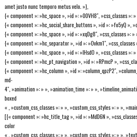
amet justo nunc temporo metus velo. »},
{« component »: »hc_space », »id »: »00VH8″, »css_classes »: » »
{« component »: »hc_social_share_buttons », »id »: »fo5yQ », »css_
{« component »: »hc_space », »id »: »xqDg8″, »css_classes »: » »
{« component »: »hc_separator », »id »: »Ovkm1″, »css_classes »:
{« component »: »hc_space », »id »: »IHsdO », »css_classes »: » 
{« component »: »hc_pt_navigation », »id »: »RPmcP », »css_class
{« component »: »hc_column », »id »: »column_qpzP2″, »column_
md-
4″, »animation »: » », »animation_time »: » », »timeline_animatio
boxed
« , »custom_css_classes »: » », »custom_css_styles »: » », »mai
[{« component »: »hc_title_tag », »id »: »MdD6N », »css_classes
color
« , »custom_css_classes »: » », »custom_css_styles »: » », »text