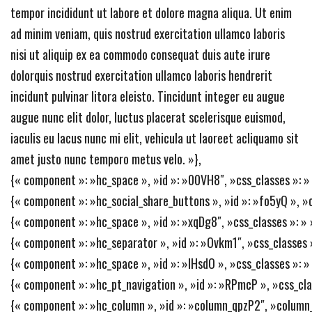
tempor incididunt ut labore et dolore magna aliqua. Ut enim
ad minim veniam, quis nostrud exercitation ullamco laboris
nisi ut aliquip ex ea commodo consequat duis aute irure
dolorquis nostrud exercitation ullamco laboris hendrerit
incidunt pulvinar litora eleisto. Tincidunt integer eu augue
augue nunc elit dolor, luctus placerat scelerisque euismod,
iaculis eu lacus nunc mi elit, vehicula ut laoreet acliquamo sit
amet justo nunc temporo metus velo. »},
{« component »: »hc_space », »id »: »00VH8″, »css_classes »: » »
{« component »: »hc_social_share_buttons », »id »: »fo5yQ », »css_
{« component »: »hc_space », »id »: »xqDg8″, »css_classes »: » »
{« component »: »hc_separator », »id »: »Ovkm1″, »css_classes »:
{« component »: »hc_space », »id »: »IHsdO », »css_classes »: » 
{« component »: »hc_pt_navigation », »id »: »RPmcP », »css_class
{« component »: »hc_column », »id »: »column_qpzP2″, »column_