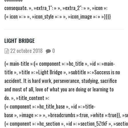
consequate. », »extra_1″: » », »extra_2″: » », »icon »:
{« icon »: » », »icon_style »: » », »icon_image »: » »}}}}
LIGHT BRIDGE
22 octobre 2018
0
{« main-title »:{« component »: »hc_title », »id »: »main-
title », »title »: »Light Bridge », »subtitle »: »Success is no
accident. It is hard work, perseverance, studying, sacrifice
and most of all, love of what you are doing or learning to
do. », »title_content »:
{« component »: »hc_title_base », »id »: »title-
base », »image »: » », »breadcrumbs »:true, »white »:true}}, »s
{« component »: »hc_section », »id »: »section_5ZtkF », »section