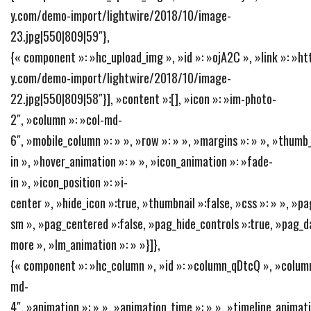
y.com/demo-import/lightwire/2018/10/image-
23.jpg|550|809|59″},
{« component »: »hc_upload_img », »id »: »ojA2C », »link »: »
y.com/demo-import/lightwire/2018/10/image-
22.jpg|550|809|58″}], »content »:[], »icon »: »im-photo-
2″, »column »: »col-md-
6″, »mobile_column »: » », »row »: » », »margins »: » », »thumb_s
in », »hover_animation »: » », »icon_animation »: »fade-
in », »icon_position »: »i-
center », »hide_icon »:true, »thumbnail »:false, »css »: » », »p
sm », »pag_centered »:false, »pag_hide_controls »:true, »pag_da
more », »lm_animation »: » »}]},
{« component »: »hc_column », »id »: »column_qDtcQ », »column
md-
4″, »animation »: » », »animation_time »: » », »timeline_animatio