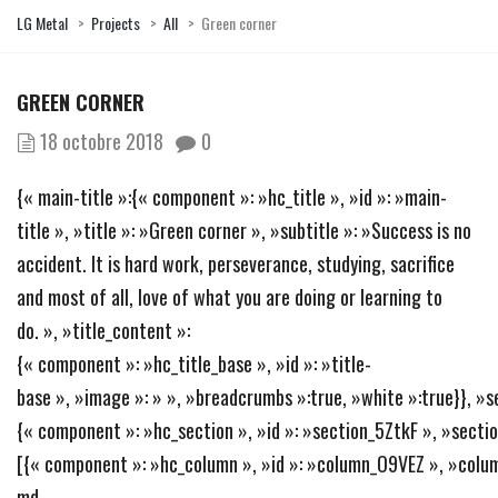
LG Metal
>
Projects
>
All
>
Green corner
GREEN CORNER
18 octobre 2018
0
{« main-title »:{« component »: »hc_title », »id »: »main-
title », »title »: »Green corner », »subtitle »: »Success is no
accident. It is hard work, perseverance, studying, sacrifice
and most of all, love of what you are doing or learning to
do. », »title_content »:
{« component »: »hc_title_base », »id »: »title-
base », »image »: » », »breadcrumbs »:true, »white »:true}}, »s
{« component »: »hc_section », »id »: »section_5ZtkF », »section
[{« component »: »hc_column », »id »: »column_O9VEZ », »colum
md-