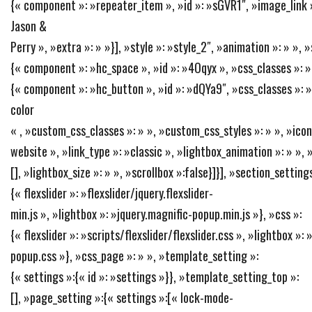
{« component »: »repeater_item », »id »: »sGVR1″, »image_link »: 
Jason &
Perry », »extra »: » »}], »style »: »style_2″, »animation »: » »,
{« component »: »hc_space », »id »: »4Oqyx », »css_classes »: » 
{« component »: »hc_button », »id »: »dQYa9″, »css_classes »: 
color
« , »custom_css_classes »: » », »custom_css_styles »: » », »icon »
website », »link_type »: »classic », »lightbox_animation »: » », 
[], »lightbox_size »: » », »scrollbox »:false}]}], »section_settings
{« flexslider »: »flexslider/jquery.flexslider-
min.js », »lightbox »: »jquery.magnific-popup.min.js »}, »css »:
{« flexslider »: »scripts/flexslider/flexslider.css », »lightbox »:
popup.css »}, »css_page »: » », »template_setting »:
{« settings »:{« id »: »settings »}}, »template_setting_top »:
[], »page_setting »:{« settings »:[« lock-mode-