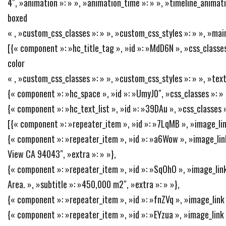
4″, »animation »: » », »animation_time »: » », »timeline_animatio
boxed
« , »custom_css_classes »: » », »custom_css_styles »: » », »mai
[{« component »: »hc_title_tag », »id »: »MdD6N », »css_classes
color
« , »custom_css_classes »: » », »custom_css_styles »: » », »text
{« component »: »hc_space », »id »: »UmyJ0″, »css_classes »: » »
{« component »: »hc_text_list », »id »: »39DAu », »css_classes »
[{« component »: »repeater_item », »id »: »7LqMB », »image_link »
{« component »: »repeater_item », »id »: »a6Wow », »image_link 
View CA 94043″, »extra »: » »},
{« component »: »repeater_item », »id »: »SqOhO », »image_link 
Area. », »subtitle »: »450,000 m2″, »extra »: » »},
{« component »: »repeater_item », »id »: »fnZVq », »image_link »:
{« component »: »repeater_item », »id »: »EYzua », »image_link »: