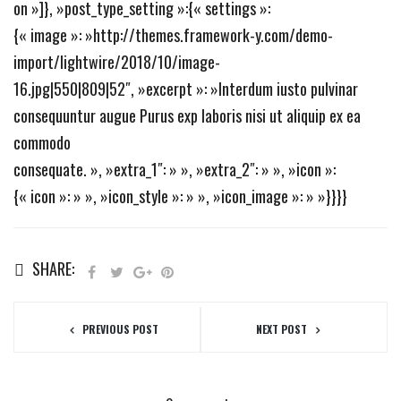
on »]}, »post_type_setting »:{« settings »:
{« image »: »http://themes.framework-y.com/demo-
import/lightwire/2018/10/image-
16.jpg|550|809|52″, »excerpt »: »Interdum iusto pulvinar
consequuntur augue Purus exp laboris nisi ut aliquip ex ea
commodo
consequate. », »extra_1″: » », »extra_2″: » », »icon »:
{« icon »: » », »icon_style »: » », »icon_image »: » »}}}}
SHARE:
PREVIOUS POST
NEXT POST