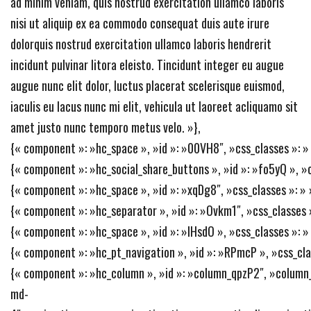
ad minim veniam, quis nostrud exercitation ullamco laboris
nisi ut aliquip ex ea commodo consequat duis aute irure
dolorquis nostrud exercitation ullamco laboris hendrerit
incidunt pulvinar litora eleisto. Tincidunt integer eu augue
augue nunc elit dolor, luctus placerat scelerisque euismod,
iaculis eu lacus nunc mi elit, vehicula ut laoreet acliquamo sit
amet justo nunc temporo metus velo. »},
{« component »: »hc_space », »id »: »00VH8″, »css_classes »: » »
{« component »: »hc_social_share_buttons », »id »: »fo5yQ », »css_
{« component »: »hc_space », »id »: »xqDg8″, »css_classes »: » »
{« component »: »hc_separator », »id »: »Ovkm1″, »css_classes »:
{« component »: »hc_space », »id »: »IHsdO », »css_classes »: » 
{« component »: »hc_pt_navigation », »id »: »RPmcP », »css_class
{« component »: »hc_column », »id »: »column_qpzP2″, »column_
md-