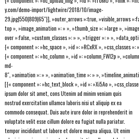
{« component »: »hc_upload_img », »id »: »iT0MU », »link »: »
y.com/demo-import/lightwire/2018/10/image-
29.jpg|550|809|65″}], »outer_arrows »:true, »visible_arrows »:fa
top », »image_animation »: » », »thumb_size »: »large », »image
over »:false, »custom_classes »: » », »trigger »: » », »data_opt
{« component »: »hc_space », »id »: »RCxRX », »css_classes »: » 
{« component »: »hc_column », »id »: »column_FWl2p », »column
md-
8″, »animation »: » », »animation_time »: » », »timeline_animati
[{« component »: »hc_text_block », »id »: »Xi5Ao », »css_classe
ipsum dolor sit amet, cons Utenim ad minim veniam quis
nostrud exercitation ullamco laboris nisi ut aliquip ex ea
commodo consequat. Duis aute irure dolor in reprehenderit in
voluptate velit esse cillum dolore eu fugiat nulla pariatur.
tempor incididunt ut labore et dolore magna aliqua. Ut enim