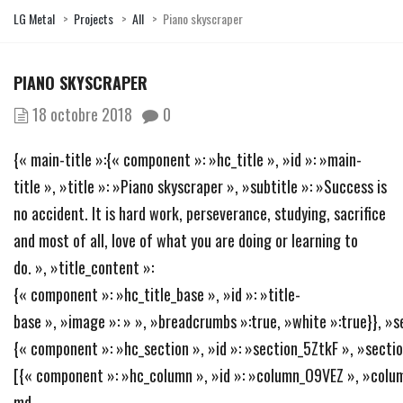
LG Metal
>
Projects
>
All
>
Piano skyscraper
PIANO SKYSCRAPER
18 octobre 2018
0
{« main-title »:{« component »: »hc_title », »id »: »main-
title », »title »: »Piano skyscraper », »subtitle »: »Success is
no accident. It is hard work, perseverance, studying, sacrifice
and most of all, love of what you are doing or learning to
do. », »title_content »:
{« component »: »hc_title_base », »id »: »title-
base », »image »: » », »breadcrumbs »:true, »white »:true}}, »s
{« component »: »hc_section », »id »: »section_5ZtkF », »section
[{« component »: »hc_column », »id »: »column_O9VEZ », »colum
md-