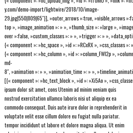
{« component »: »hc_upload_img », »id »: »iT0MU », »link »: »
y.com/demo-import/lightwire/2018/10/image-
29.jpg|550|809|65″}], »outer_arrows »:true, »visible_arrows »:fa
top », »image_animation »: » », »thumb_size »: »large », »image
over »:false, »custom_classes »: » », »trigger »: » », »data_opt
{« component »: »hc_space », »id »: »RCxRX », »css_classes »: » 
{« component »: »hc_column », »id »: »column_FWl2p », »column
md-
8″, »animation »: » », »animation_time »: » », »timeline_animati
[{« component »: »hc_text_block », »id »: »Xi5Ao », »css_classe
ipsum dolor sit amet, cons Utenim ad minim veniam quis
nostrud exercitation ullamco laboris nisi ut aliquip ex ea
commodo consequat. Duis aute irure dolor in reprehenderit in
voluptate velit esse cillum dolore eu fugiat nulla pariatur.
tempor incididunt ut labore et dolore magna aliqua. Ut enim