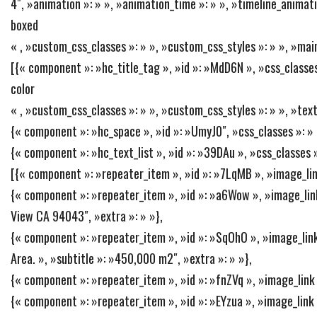
4″, »animation »: » », »animation_time »: » », »timeline_animatio
boxed
« , »custom_css_classes »: » », »custom_css_styles »: » », »mai
[{« component »: »hc_title_tag », »id »: »MdD6N », »css_classes
color
« , »custom_css_classes »: » », »custom_css_styles »: » », »text
{« component »: »hc_space », »id »: »UmyJ0″, »css_classes »: » »
{« component »: »hc_text_list », »id »: »39DAu », »css_classes »
[{« component »: »repeater_item », »id »: »7LqMB », »image_link »
{« component »: »repeater_item », »id »: »a6Wow », »image_link 
View CA 94043″, »extra »: » »},
{« component »: »repeater_item », »id »: »SqOhO », »image_link 
Area. », »subtitle »: »450,000 m2″, »extra »: » »},
{« component »: »repeater_item », »id »: »fnZVq », »image_link »:
{« component »: »repeater_item », »id »: »EYzua », »image_link »: