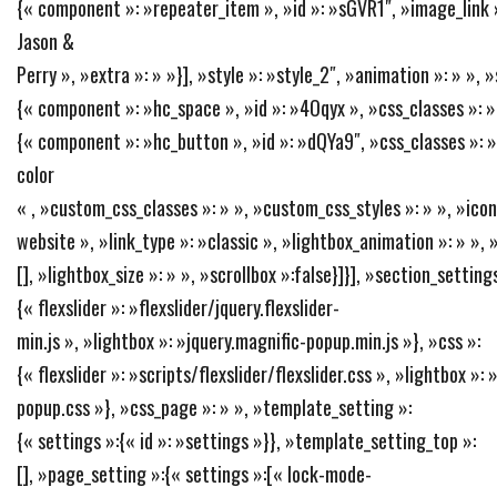
{« component »: »repeater_item », »id »: »sGVR1″, »image_link »: 
Jason &
Perry », »extra »: » »}], »style »: »style_2″, »animation »: » »,
{« component »: »hc_space », »id »: »4Oqyx », »css_classes »: » 
{« component »: »hc_button », »id »: »dQYa9″, »css_classes »: 
color
« , »custom_css_classes »: » », »custom_css_styles »: » », »icon »
website », »link_type »: »classic », »lightbox_animation »: » », 
[], »lightbox_size »: » », »scrollbox »:false}]}], »section_settings
{« flexslider »: »flexslider/jquery.flexslider-
min.js », »lightbox »: »jquery.magnific-popup.min.js »}, »css »:
{« flexslider »: »scripts/flexslider/flexslider.css », »lightbox »:
popup.css »}, »css_page »: » », »template_setting »:
{« settings »:{« id »: »settings »}}, »template_setting_top »:
[], »page_setting »:{« settings »:[« lock-mode-