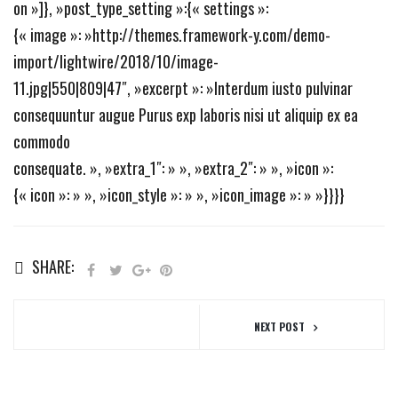
on »]}, »post_type_setting »:{« settings »:
{« image »: »http://themes.framework-y.com/demo-
import/lightwire/2018/10/image-
11.jpg|550|809|47″, »excerpt »: »Interdum iusto pulvinar
consequuntur augue Purus exp laboris nisi ut aliquip ex ea
commodo
consequate. », »extra_1″: » », »extra_2″: » », »icon »:
{« icon »: » », »icon_style »: » », »icon_image »: » »}}}}
SHARE:
NEXT POST