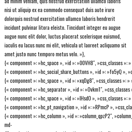
ad minim veniam, quis nostrud exercitation ullamco laboris
nisi ut aliquip ex ea commodo consequat duis aute irure
dolorquis nostrud exercitation ullamco laboris hendrerit
incidunt pulvinar litora eleisto. Tincidunt integer eu augue
augue nunc elit dolor, luctus placerat scelerisque euismod,
iaculis eu lacus nunc mi elit, vehicula ut laoreet acliquamo sit
amet justo nunc temporo metus velo. »},
{« component »: »hc_space », »id »: »00VH8″, »css_classes »: » »
{« component »: »hc_social_share_buttons », »id »: »fo5yQ », »css_
{« component »: »hc_space », »id »: »xqDg8″, »css_classes »: » »
{« component »: »hc_separator », »id »: »Ovkm1″, »css_classes »:
{« component »: »hc_space », »id »: »IHsdO », »css_classes »: » 
{« component »: »hc_pt_navigation », »id »: »RPmcP », »css_class
{« component »: »hc_column », »id »: »column_qpzP2″, »column_
md-